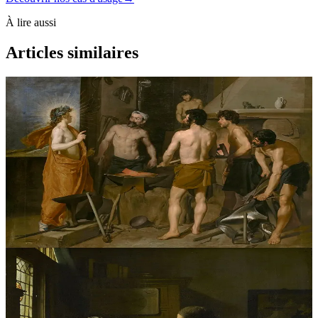
À lire aussi
Articles similaires
29 juillet 2026
·
15
min
IA générative ou machine learning classique : le
guide honnête pour choisir
Depuis ChatGPT, « on veut de l’IA » signifie presque toujours « on
veut un LLM ». Le raccourci se paie en factures d’inférence, sur des
tâches qu’un modèle prédictif traiterait mieux, moins cher et de
façon justifiable devant un tiers. Cinq questions posées avant le
cahier des charges suffisent à savoir de quel côté tombe votre cas.
L'IA décryptée
22 juillet 2026
·
12
min
La computer vision démystifiée : ce qu'une caméra
qui « voit » sait vraiment faire