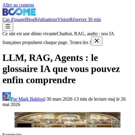
Aller au contenu
Cas d'usage
Blog
Réalisations
Vision
Réserver 30 min
Ce site est une démo vivante
Chatbot, RAG, audio : nos IA
françaises
propulsent chaque page. Testez-les !
LLM, RAG, Agents : le
glossaire IA que vous pouvez
enfin comprendre
Par
Mark Bahloul
·
30 mars 2026
·
13
min de lecture
·
maj le
26
mai 2026
Agrandir
L'École d'Athènes, Raphaël, 1509–1511
Sommaire