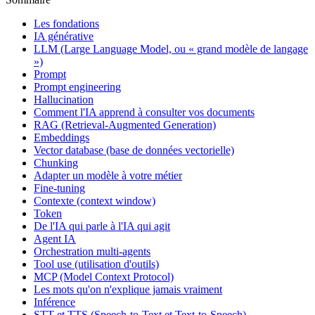
Les fondations
IA générative
LLM (Large Language Model, ou « grand modèle de langage
»)
Prompt
Prompt engineering
Hallucination
Comment l'IA apprend à consulter vos documents
RAG (Retrieval-Augmented Generation)
Embeddings
Vector database (base de données vectorielle)
Chunking
Adapter un modèle à votre métier
Fine-tuning
Contexte (context window)
Token
De l'IA qui parle à l'IA qui agit
Agent IA
Orchestration multi-agents
Tool use (utilisation d'outils)
MCP (Model Context Protocol)
Les mots qu'on n'explique jamais vraiment
Inférence
STT et TTS (Speech-to-Text et Text-to-Speech)