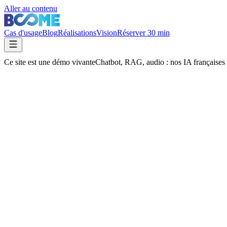
Aller au contenu
Cas d'usage
Blog
Réalisations
Vision
Réserver 30 min
Ce site est une démo vivante
Chatbot, RAG, audio : nos IA
françaises
Mark Bahloul
Fondateur · Architecte IA