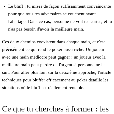
Le bluff
: tu mises de façon suffisamment convaincante
pour que tous tes adversaires se couchent avant
l'abattage. Dans ce cas, personne ne voit tes cartes, et tu
n'as pas besoin d'avoir la meilleure main.
Ces deux chemins coexistent dans chaque main, et c'est
précisément ce qui rend le poker aussi riche. Un joueur
avec une main médiocre peut gagner ; un joueur avec la
meilleure main peut perdre de l'argent si personne ne le
suit. Pour aller plus loin sur la deuxième approche, l'article
techniques pour bluffer efficacement au poker
détaille les
situations où le bluff est réellement rentable.
Ce que tu cherches à former : les