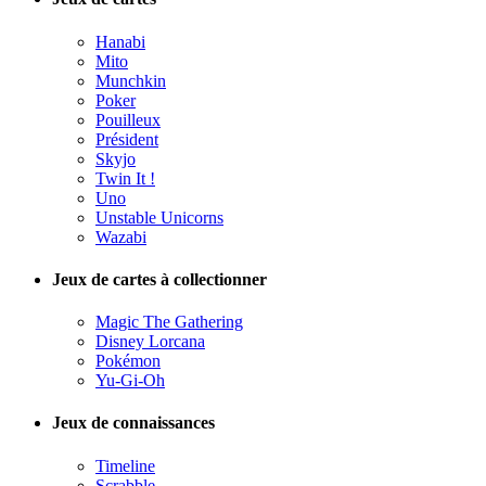
Hanabi
Mito
Munchkin
Poker
Pouilleux
Président
Skyjo
Twin It !
Uno
Unstable Unicorns
Wazabi
Jeux de cartes à collectionner
Magic The Gathering
Disney Lorcana
Pokémon
Yu-Gi-Oh
Jeux de connaissances
Timeline
Scrabble