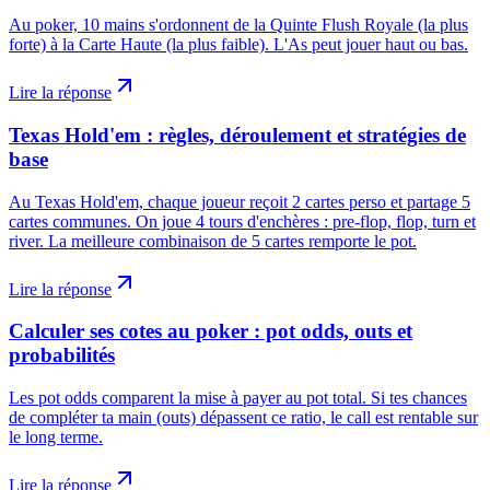
Au poker, 10 mains s'ordonnent de la Quinte Flush Royale (la plus
forte) à la Carte Haute (la plus faible). L'As peut jouer haut ou bas.
Lire la réponse
Texas Hold'em : règles, déroulement et stratégies de
base
Au Texas Hold'em, chaque joueur reçoit 2 cartes perso et partage 5
cartes communes. On joue 4 tours d'enchères : pre-flop, flop, turn et
river. La meilleure combinaison de 5 cartes remporte le pot.
Lire la réponse
Calculer ses cotes au poker : pot odds, outs et
probabilités
Les pot odds comparent la mise à payer au pot total. Si tes chances
de compléter ta main (outs) dépassent ce ratio, le call est rentable sur
le long terme.
Lire la réponse