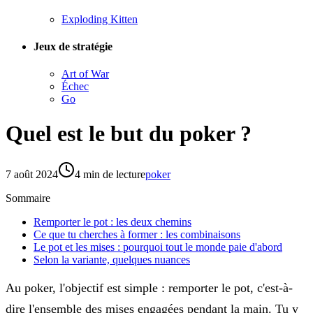
Exploding Kitten
Jeux de stratégie
Art of War
Échec
Go
Quel est le but du poker ?
7 août 2024
4
min de lecture
poker
Sommaire
Remporter le pot : les deux chemins
Ce que tu cherches à former : les combinaisons
Le pot et les mises : pourquoi tout le monde paie d'abord
Selon la variante, quelques nuances
Au poker, l'objectif est simple : remporter le
pot
, c'est-à-
dire l'ensemble des mises engagées pendant la main. Tu y