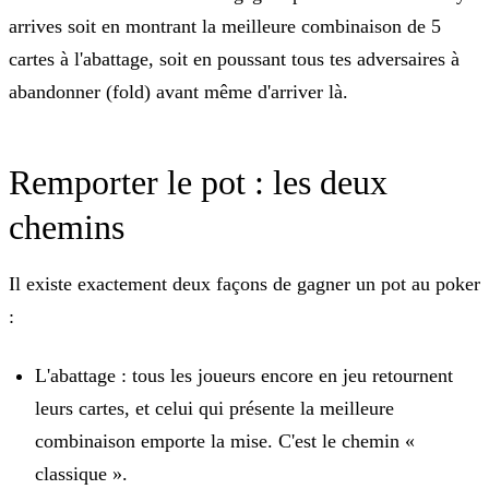
arrives soit en montrant la meilleure combinaison de 5
cartes à l'abattage, soit en poussant tous tes adversaires à
abandonner (fold) avant même d'arriver là.
Remporter le pot : les deux
chemins
Il existe exactement deux façons de gagner un pot au poker
:
L'abattage
: tous les joueurs encore en jeu retournent
leurs cartes, et celui qui présente la meilleure
combinaison emporte la mise. C'est le chemin «
classique ».