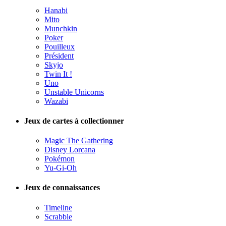
Hanabi
Mito
Munchkin
Poker
Pouilleux
Président
Skyjo
Twin It !
Uno
Unstable Unicorns
Wazabi
Jeux de cartes à collectionner
Magic The Gathering
Disney Lorcana
Pokémon
Yu-Gi-Oh
Jeux de connaissances
Timeline
Scrabble