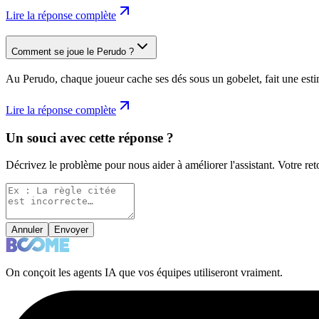
Lire la réponse complète
Comment se joue le Perudo ?
Au Perudo, chaque joueur cache ses dés sous un gobelet, fait une estim
Lire la réponse complète
Un souci avec cette réponse ?
Décrivez le problème pour nous aider à améliorer l'assistant. Votre re
Annuler
Envoyer
On conçoit les agents IA que vos équipes utiliseront vraiment.