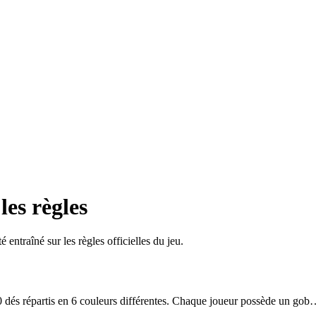
les règles
été entraîné sur les règles officielles du jeu.
30 dés répartis en 6 couleurs différentes. Chaque joueur possède un go