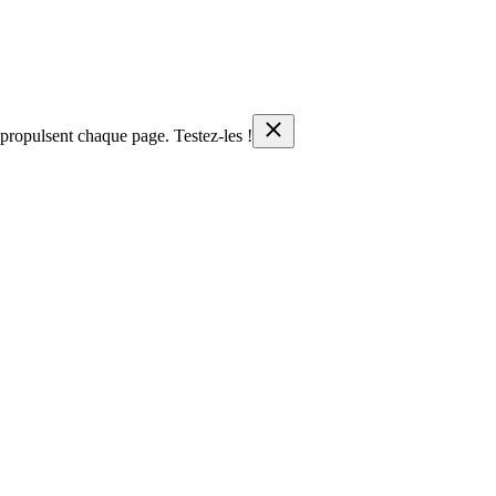
propulsent chaque page. Testez-les !