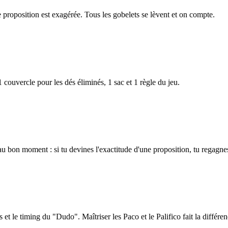
e proposition est exagérée. Tous les gobelets se lèvent et on compte.
 couvercle pour les dés éliminés, 1 sac et 1 règle du jeu.
u bon moment : si tu devines l'exactitude d'une proposition, tu regagne
 et le timing du "Dudo". Maîtriser les Paco et le Palifico fait la différen