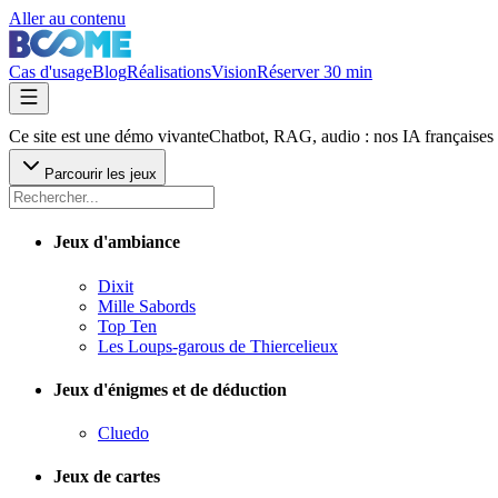
Aller au contenu
Cas d'usage
Blog
Réalisations
Vision
Réserver 30 min
Ce site est une démo vivante
Chatbot, RAG, audio : nos IA
françaises
Parcourir les jeux
Jeux d'ambiance
Dixit
Mille Sabords
Top Ten
Les Loups-garous de Thiercelieux
Jeux d'énigmes et de déduction
Cluedo
Jeux de cartes