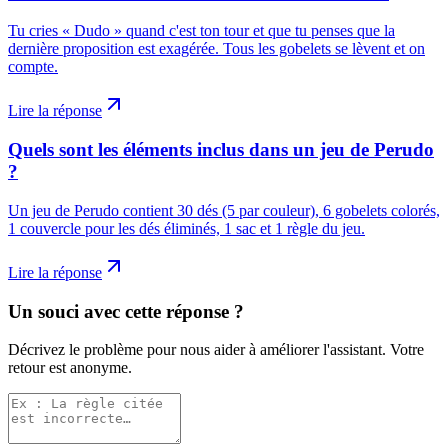
Tu cries « Dudo » quand c'est ton tour et que tu penses que la
dernière proposition est exagérée. Tous les gobelets se lèvent et on
compte.
Lire la réponse
Quels sont les éléments inclus dans un jeu de Perudo
?
Un jeu de Perudo contient 30 dés (5 par couleur), 6 gobelets colorés,
1 couvercle pour les dés éliminés, 1 sac et 1 règle du jeu.
Lire la réponse
Un souci avec cette réponse ?
Décrivez le problème pour nous aider à améliorer l'assistant. Votre
retour est anonyme.