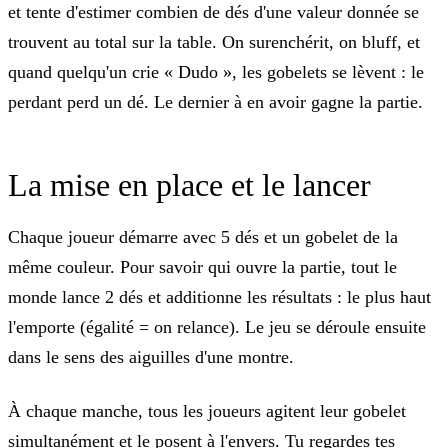
et tente d'estimer combien de dés d'une valeur donnée se
trouvent au total sur la table. On surenchérit, on bluff, et
quand quelqu'un crie « Dudo », les gobelets se lèvent : le
perdant perd un dé. Le dernier à en avoir gagne la partie.
La mise en place et le lancer
Chaque joueur démarre avec 5 dés et un gobelet de la
même couleur. Pour savoir qui ouvre la partie, tout le
monde lance 2 dés et additionne les résultats : le plus haut
l'emporte (égalité = on relance). Le jeu se déroule ensuite
dans le sens des aiguilles d'une montre.
À chaque manche, tous les joueurs agitent leur gobelet
simultanément et le posent à l'envers. Tu regardes tes