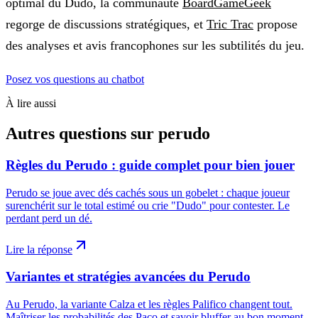
optimal du Dudo, la communauté
BoardGameGeek
regorge de discussions stratégiques, et
Tric Trac
propose
des analyses et avis francophones sur les subtilités du jeu.
Posez vos questions au chatbot
À lire aussi
Autres questions sur
perudo
Règles du Perudo : guide complet pour bien jouer
Perudo se joue avec dés cachés sous un gobelet : chaque joueur
surenchérit sur le total estimé ou crie "Dudo" pour contester. Le
perdant perd un dé.
Lire la réponse
Variantes et stratégies avancées du Perudo
Au Perudo, la variante Calza et les règles Palifico changent tout.
Maîtriser les probabilités des Paco et savoir bluffer au bon moment