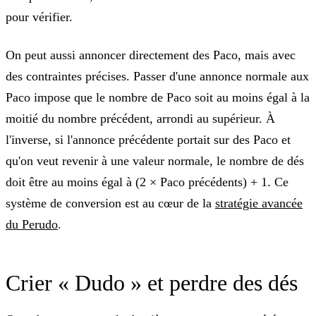
pour vérifier.
On peut aussi annoncer directement des Paco, mais avec
des contraintes précises. Passer d'une annonce normale aux
Paco impose que le nombre de Paco soit au moins égal à la
moitié du nombre précédent, arrondi au supérieur. À
l'inverse, si l'annonce précédente portait sur des Paco et
qu'on veut revenir à une valeur normale, le nombre de dés
doit être au moins égal à (2 × Paco précédents) + 1. Ce
système de conversion est au cœur de la
stratégie avancée
du Perudo
.
Crier « Dudo » et perdre des dés