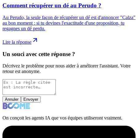
Comment récupérer un dé au Perudo ?
Au Perudo, la seule façon de récupérer un dé est d'annoncer "Calza"
au bon moment : si tu devines l'exactitude d'une proposition, tu
regagnes un dé perdu.
Lire la réponse
Un souci avec cette réponse ?
Décrivez le problème pour nous aider à améliorer l'assistant. Votre
retour est anonyme.
Annuler
Envoyer
On conçoit les agents IA que vos équipes utiliseront vraiment.