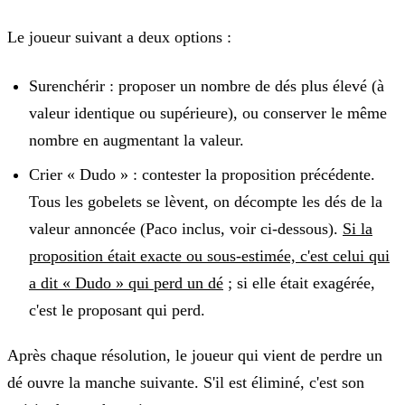
Le joueur suivant a deux options :
Surenchérir
: proposer un nombre de dés plus élevé (à
valeur identique ou supérieure), ou conserver le même
nombre en augmentant la valeur.
Crier « Dudo »
: contester la proposition précédente.
Tous les gobelets se lèvent, on décompte les dés de la
valeur annoncée (Paco inclus, voir ci-dessous).
Si la
proposition était exacte ou sous-estimée, c'est celui qui
a dit « Dudo » qui perd un dé
; si elle était exagérée,
c'est le proposant qui perd.
Après chaque résolution, le joueur qui vient de perdre un
dé ouvre la manche suivante. S'il est éliminé, c'est son