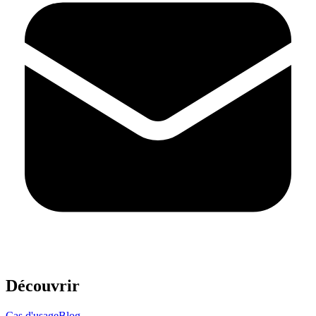
Découvrir
Cas d'usage
Blog