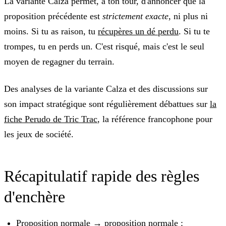
La variante
Calza
permet, à ton tour, d'annoncer que la
proposition précédente est
strictement exacte
, ni plus ni
moins. Si tu as raison, tu
récupères un dé perdu
. Si tu te
trompes, tu en perds un. C'est risqué, mais c'est le seul
moyen de regagner du terrain.
Des analyses de la variante Calza et des discussions sur
son impact stratégique sont régulièrement débattues sur
la
fiche Perudo de Tric Trac
, la référence francophone pour
les jeux de société.
Récapitulatif rapide des règles
d'enchère
Proposition normale → proposition normale :