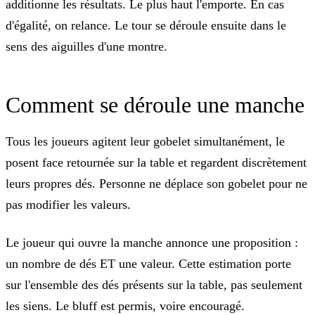
additionne les résultats. Le plus haut l'emporte. En cas
d'égalité, on relance. Le tour se déroule ensuite dans le
sens des aiguilles d'une montre.
Comment se déroule une manche
Tous les joueurs agitent leur gobelet simultanément, le
posent face retournée sur la table et regardent discrètement
leurs propres dés. Personne ne déplace son gobelet pour ne
pas modifier les valeurs.
Le joueur qui ouvre la manche annonce une proposition :
un nombre de dés ET une valeur. Cette estimation porte
sur
l'ensemble des dés présents sur la table
, pas seulement
les siens. Le bluff est permis, voire encouragé.