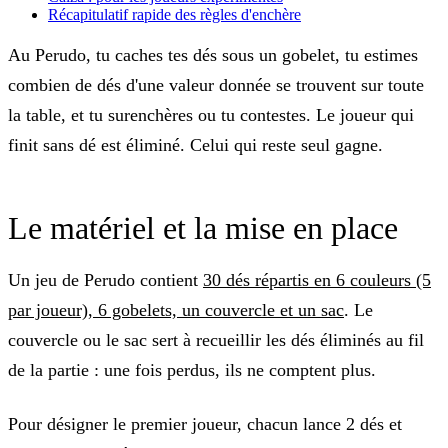
Récapitulatif rapide des règles d'enchère
Au Perudo, tu caches tes dés sous un gobelet, tu estimes
combien de dés d'une valeur donnée se trouvent sur toute
la table, et tu surenchères ou tu contestes. Le joueur qui
finit sans dé est éliminé. Celui qui reste seul gagne.
Le matériel et la mise en place
Un jeu de Perudo contient
30 dés répartis en 6 couleurs (5
par joueur), 6 gobelets, un couvercle et un sac
. Le
couvercle ou le sac sert à recueillir les dés éliminés au fil
de la partie : une fois perdus, ils ne comptent plus.
Pour désigner le premier joueur, chacun lance 2 dés et