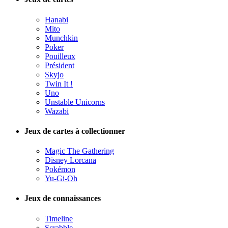
Hanabi
Mito
Munchkin
Poker
Pouilleux
Président
Skyjo
Twin It !
Uno
Unstable Unicorns
Wazabi
Jeux de cartes à collectionner
Magic The Gathering
Disney Lorcana
Pokémon
Yu-Gi-Oh
Jeux de connaissances
Timeline
Scrabble