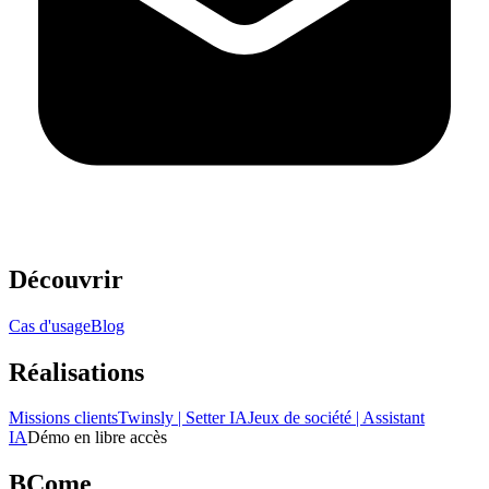
Découvrir
Cas d'usage
Blog
Réalisations
Missions clients
Twinsly | Setter IA
Jeux de société | Assistant
IA
Démo en libre accès
BCome