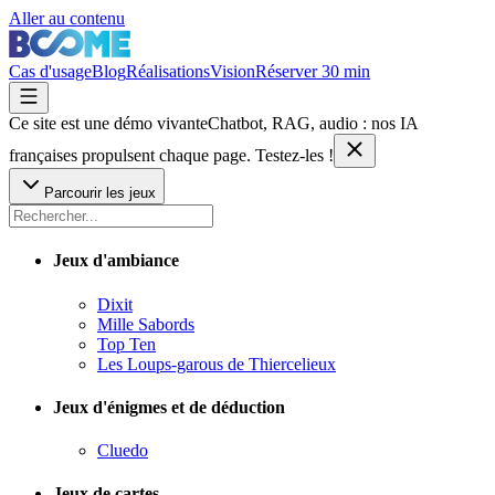
Aller au contenu
Cas d'usage
Blog
Réalisations
Vision
Réserver 30 min
Ce site est une démo vivante
Chatbot, RAG, audio : nos IA
françaises
propulsent chaque page. Testez-les !
Parcourir les jeux
Jeux d'ambiance
Dixit
Mille Sabords
Top Ten
Les Loups-garous de Thiercelieux
Jeux d'énigmes et de déduction
Cluedo
Jeux de cartes