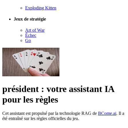
Exploding Kitten
Jeux de stratégie
Art of War
Échec
Go
président
: votre assistant IA
pour les règles
Cet assistant est propulsé par la technologie RAG de
BCome.ai
. Il a
été entraîné sur les règles officielles du jeu.