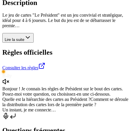
Description
Le jeu de cartes "Le Président" est un jeu convivial et stratégique,
idéal pour 4 à 6 joueurs. Le but du jeu est de se débarrasser le
premie…
Lire la suite
Règles officielles
Consulter les règles
B-lly
Bonjour ! Je connais les règles de Président sur le bout des cartes.
Posez-moi votre question, ou choisissez-en une ci-dessous.
Quelle est la hiérarchie des cartes au Président ?
Comment se déroule
la distribution des cartes lors de la première partie ?
Un instant, je me connecte…
Questions fréquentes