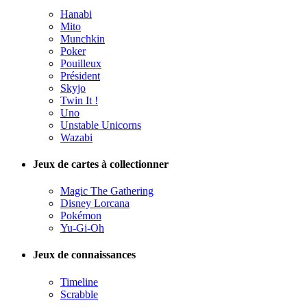
Hanabi
Mito
Munchkin
Poker
Pouilleux
Président
Skyjo
Twin It !
Uno
Unstable Unicorns
Wazabi
Jeux de cartes à collectionner
Magic The Gathering
Disney Lorcana
Pokémon
Yu-Gi-Oh
Jeux de connaissances
Timeline
Scrabble