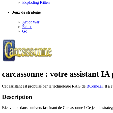
Exploding Kitten
Jeux de stratégie
Art of War
Échec
Go
carcassonne
: votre assistant IA 
Cet assistant est propulsé par la technologie RAG de
BCome.ai
. Il a 
Description
Bienvenue dans l'univers fascinant de Carcassonne ! Ce jeu de straté