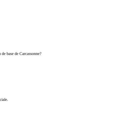
eu de base de Carcassonne?
ciale.