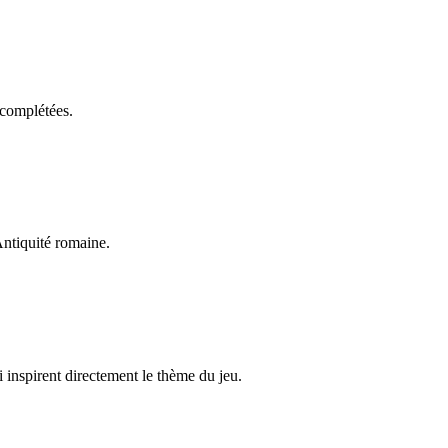
 complétées.
Antiquité romaine.
i inspirent directement le thème du jeu.