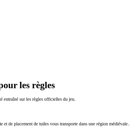
pour les règles
été entraîné sur les règles officielles du jeu.
gie et de placement de tuiles vous transporte dans une région médiéval