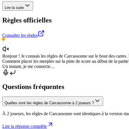
Lire la suite
Règles officielles
Consulter les règles
B-lly
Bonjour ! Je connais les règles de Carcassonne sur le bout des cartes.
Comment placer les meeples sur la piste de score au début de la partie
Un instant, je me connecte…
Questions fréquentes
Quelles sont les règles de Carcassonne à 2 joueurs ?
À 2 joueurs, les règles de Carcassonne sont identiques à la version sta
Lire la réponse complète