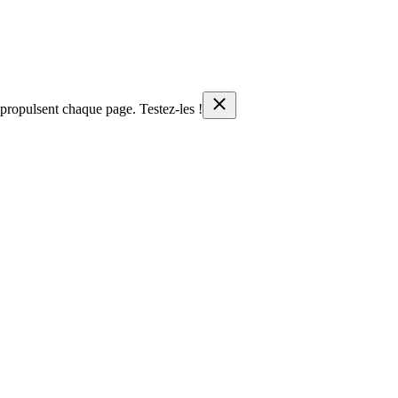
propulsent chaque page. Testez-les !