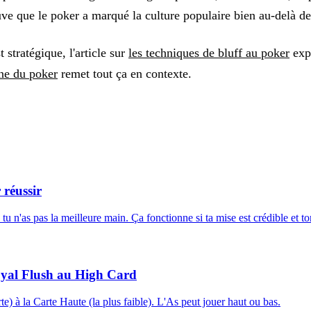
euve que le poker a marqué la culture populaire bien au-delà de
stratégique, l'article sur
les techniques de bluff au poker
expl
ine du poker
remet tout ça en contexte.
 réussir
 tu n'as pas la meilleure main. Ça fonctionne si ta mise est crédible et t
oyal Flush au High Card
e) à la Carte Haute (la plus faible). L'As peut jouer haut ou bas.