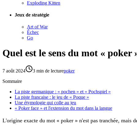
Exploding Kitten
Jeux de stratégie
Art of War
Échec
Go
Quel est le sens du mot « poker 
7 août 2024
3
min de lecture
poker
Sommaire
La piste germanique : « pochen » et « Pochspiel »
La piste française : le jeu de « Poque »
Une étymologie qui colle au jeu
« Poker face » et l'extension du mot dans la langue
L'origine exacte du mot « poker » n'est pas tranchée, mais de