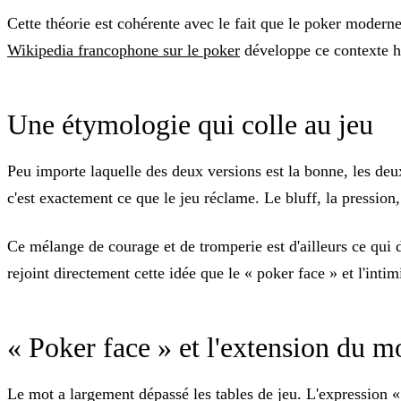
Cette théorie est cohérente avec le fait que le poker modern
Wikipedia francophone sur le poker
développe ce contexte h
Une étymologie qui colle au jeu
Peu importe laquelle des deux versions est la bonne, les deux
c'est exactement ce que le jeu réclame. Le bluff, la pression
Ce mélange de courage et de tromperie est d'ailleurs ce qui 
rejoint directement cette idée que le « poker face » et l'intim
« Poker face » et l'extension du m
Le mot a largement dépassé les tables de jeu. L'expression
«