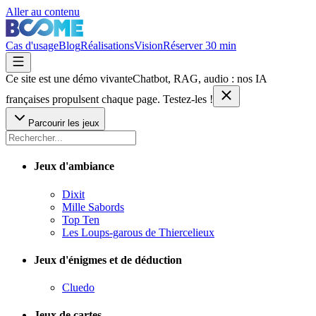
Aller au contenu
Cas d'usage
Blog
Réalisations
Vision
Réserver 30 min
Ce site est une démo vivante
Chatbot, RAG, audio : nos IA
françaises
propulsent chaque page. Testez-les !
Parcourir les jeux
Jeux d'ambiance
Dixit
Mille Sabords
Top Ten
Les Loups-garous de Thiercelieux
Jeux d'énigmes et de déduction
Cluedo
Jeux de cartes