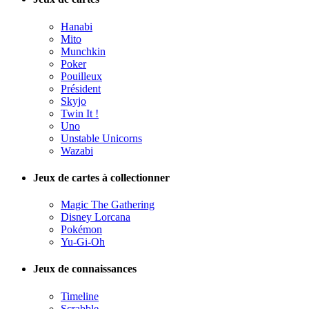
Hanabi
Mito
Munchkin
Poker
Pouilleux
Président
Skyjo
Twin It !
Uno
Unstable Unicorns
Wazabi
Jeux de cartes à collectionner
Magic The Gathering
Disney Lorcana
Pokémon
Yu-Gi-Oh
Jeux de connaissances
Timeline
Scrabble