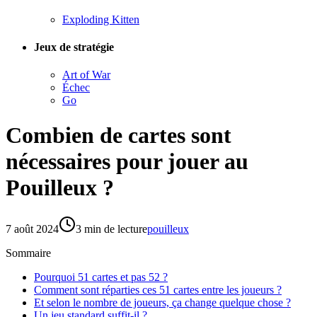
Exploding Kitten
Jeux de stratégie
Art of War
Échec
Go
Combien de cartes sont
nécessaires pour jouer au
Pouilleux ?
7 août 2024
3
min de lecture
pouilleux
Sommaire
Pourquoi 51 cartes et pas 52 ?
Comment sont réparties ces 51 cartes entre les joueurs ?
Et selon le nombre de joueurs, ça change quelque chose ?
Un jeu standard suffit-il ?