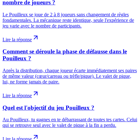
nombre de joueurs ?
Le Pouilleux se joue de 2 à 8 joueurs sans changement de règles
fondamentales. La mécanique reste identique, seule l'expérience de
jeu varie avec le nombre de participants.
Lire la réponse
Comment se déroule la phase de défausse dans le
Pouilleux ?
Après la distribution, chaque joueur écarte immédiatement ses paires
de même valeur (cœur/carreau ou trèfle/pique). Le valet de pique,
lui, ne forme jamais de paire.
Lire la réponse
Quel est l'objectif du jeu Pouilleux ?
Au Pouilleux, tu gagnes en te débarrassant de toutes tes cartes. Celui
qui se retrouve seul avec le valet de pique à la fin a perdu.
Lire la réponse