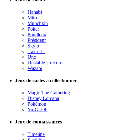
Hanabi
Mito
Munchkin
Poker
Pouilleux
Président
Skyjo
Twin It !
Uno
Unstable Unicorns
Wazabi
Jeux de cartes à collectionner
Magic The Gathering
Disney Lorcana
Pokémon
Yu-Gi-Oh
Jeux de connaissances
Timeline
Scrabble