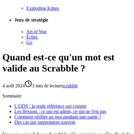
Exploding Kitten
Jeux de stratégie
Art of War
Échec
Go
Quand est-ce qu'un mot est
valide au Scrabble ?
4 août 2024
3
min de lecture
scrabble
Sommaire
L'ODS : la seule référence qui compte
Les flexions : ce qui est admis, ce qui ne l'est pas
Comment vérifier un mot pendant une partie ?
Des cas qui surprennent souvent