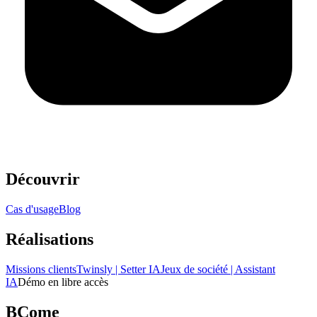
Découvrir
Cas d'usage
Blog
Réalisations
Missions clients
Twinsly | Setter IA
Jeux de société | Assistant
IA
Démo en libre accès
BCome