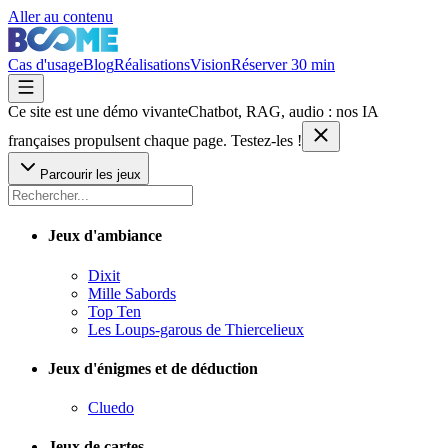
Aller au contenu
Cas d'usage
Blog
Réalisations
Vision
Réserver 30 min
Ce site est une démo vivante
Chatbot, RAG, audio : nos IA
françaises
propulsent chaque page. Testez-les !
Parcourir les jeux
Jeux d'ambiance
Dixit
Mille Sabords
Top Ten
Les Loups-garous de Thiercelieux
Jeux d'énigmes et de déduction
Cluedo
Jeux de cartes