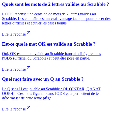
Quels sont les mots de 2 lettres valides au Scrabble ?
L'ODS recense une centaine de mots de 2 lettres valides au
Scrabble. Les connaître est un vrai avantage tactique pour placer des
lettres difficiles et activer les cases bonus.
Lire la réponse
Est-ce que le mot OK est valide au Scrabble ?
Oui, OK est un mot valide au Scrabble français : il figure dans
l'ODS (Officiel du Scrabble) et peut être posé en partie.
Lire la réponse
Quel mot faire avec un Q au Scrabble ?
Le Q sans U est jouable au Scrabble : QI, QINTAR, QANAT,
QOPH... Ces mots figurent dans l'ODS et te permettent de te
débarrasser de cette lettre piège.
Lire la réponse