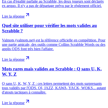
En cas d'égalité parfaite au Scrabble, les deux joueurs sont déclarés
ex aequo. Il n'y a pas de départage prévu par le règlement officiel.
Lire la réponse
Quel site utiliser pour vérifier les mots valides au
Scrabble ?
Valmots (valmots.net) est la référence officielle en compétition. Pour
une partie amicale, des outils comme Collins Scrabble Words ou des
applis ODS font très bien l'affaire.
Lire la réponse
Mots rares mais valides au Scrabble : Q sans U, K,
W, Y, Z
Q sans U, K, W, Y, Z : ces lettres permettent des mots surprenants
tous validés par l'ODS. QI, JAZZ, KAWA, YACK, WOKS... autant
d'atouts tactiques à connaître.
Lire la réponse