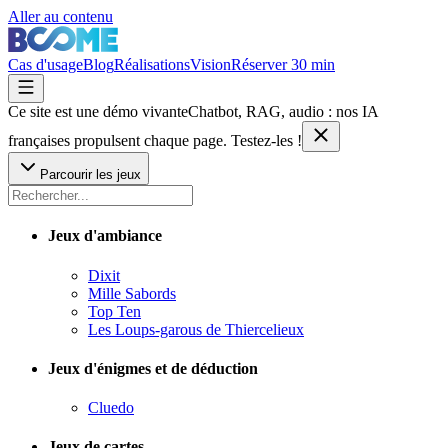
Aller au contenu
Cas d'usage
Blog
Réalisations
Vision
Réserver 30 min
Ce site est une démo vivante
Chatbot, RAG, audio : nos IA
françaises
propulsent chaque page. Testez-les !
Parcourir les jeux
Jeux d'ambiance
Dixit
Mille Sabords
Top Ten
Les Loups-garous de Thiercelieux
Jeux d'énigmes et de déduction
Cluedo
Jeux de cartes