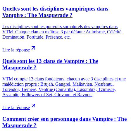
Quelles sont les disciplines vampiriques dans
Vampire : The Masquerade ?
Les disciplines sont les pouvoirs surnaturels des vampires dans
VTM. Chaque clan en maîtrise 3 par défaut : Animisme, Célérité,
Domination, Fortitude, Présence, etc.
Lire la réponse
Quels sont les 13 clans de Vampire : The
Masquerade ?
VTM compte 13 clans fondateurs, chacun avec 3 disciplines et une
malédiction propre : Brujah, Gangrel, Malkavien, Nosferatu,
Toreador, Tremere, Ventrue (Camarilla), Lasombra, Tzimisce,
Assamite, Followers of Set, Giovanni et Ravnos.
Lire la réponse
Comment créer son personnage dans Vampire : The
Masquerade ?