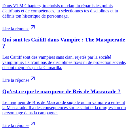
Dans VTM Chapters, tu choisis un clan, tu répartis tes points
d'attributs et de compétences, tu sélectionnes tes disciplines et tu
définis ton historique de personnage.
Lire la réponse
Qui sont les Caitiff dans Vampire : The Masquerade
?
Les Caitiff sont des vampires sans clan, rejetés par la société
vampirique. Ils n'ont pas de disciplines fixes ni de protection sociale,
et sont méprisés par la Camarilla.
Lire la réponse
Qu'est-ce que le marqueur de Bris de Mascarade ?
Le marqueur de Bris de Mascarade signale qu'un vampire a enfreint
la Mascarade. Il a des conséquences sur le statut et la progression du
personnage dans la campagne.
Lire la réponse