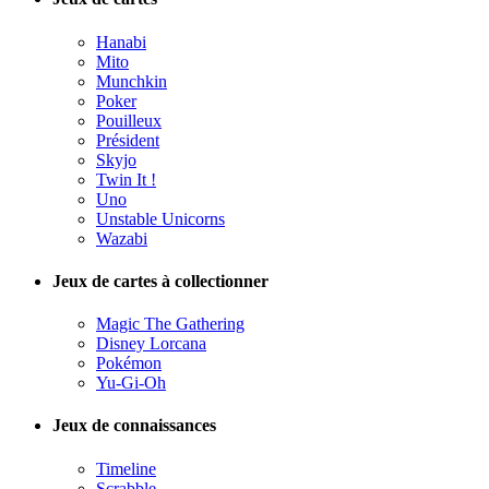
Hanabi
Mito
Munchkin
Poker
Pouilleux
Président
Skyjo
Twin It !
Uno
Unstable Unicorns
Wazabi
Jeux de cartes à collectionner
Magic The Gathering
Disney Lorcana
Pokémon
Yu-Gi-Oh
Jeux de connaissances
Timeline
Scrabble