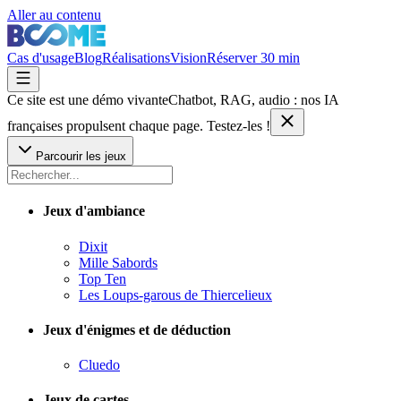
Aller au contenu
Cas d'usage
Blog
Réalisations
Vision
Réserver 30 min
Ce site est une démo vivante
Chatbot, RAG, audio : nos IA
françaises
propulsent chaque page. Testez-les !
Parcourir les jeux
Jeux d'ambiance
Dixit
Mille Sabords
Top Ten
Les Loups-garous de Thiercelieux
Jeux d'énigmes et de déduction
Cluedo
Jeux de cartes