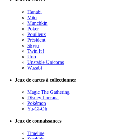
Hanabi
Mito
Munchkin
Poker
Pouilleux
Président
Skyjo
Twin It !
Uno
Unstable Unicorns
Wazabi
Jeux de cartes à collectionner
Magic The Gathering
Disney Lorcana
Pokémon
Yu-Gi-Oh
Jeux de connaissances
Timeline
Scrabble