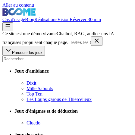
Aller au contenu
Cas d'usage
Blog
Réalisations
Vision
Réserver 30 min
Ce site est une démo vivante
Chatbot, RAG, audio : nos IA
françaises
propulsent chaque page. Testez-les !
Parcourir les jeux
Jeux d'ambiance
Dixit
Mille Sabords
Top Ten
Les Loups-garous de Thiercelieux
Jeux d'énigmes et de déduction
Cluedo
Jeux de cartes