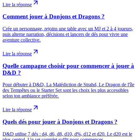
Lire la réponse
Comment jouer à Donjons et Dragons ?
Crée un personnage, rejoins une table avec un MJ et 2 à 4 joueurs,
puis alterne narration, décisions et lancers de dés pour vivre une
aventure collective.
Lire la réponse
Quelle campagne choisir pour commencer à jouer à
D&D ?
Pour débuter à D&D, La Malédiction de Strahd, Le Dragon de l'île
des Tempêtes ou le Starter Set sont les choix les plus accessibles
selon ton ambiance préférée.
Lire la réponse
Quels dés pour jouer à Donjons et Dragons ?
D&D utilise 7 dés : d4, d6, d8, d10, d%, d12 et d20. Le d20 est le
plus central. Un set complet suffit pour commencer.