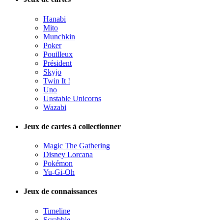
Hanabi
Mito
Munchkin
Poker
Pouilleux
Président
Skyjo
Twin It !
Uno
Unstable Unicorns
Wazabi
Jeux de cartes à collectionner
Magic The Gathering
Disney Lorcana
Pokémon
Yu-Gi-Oh
Jeux de connaissances
Timeline
Scrabble