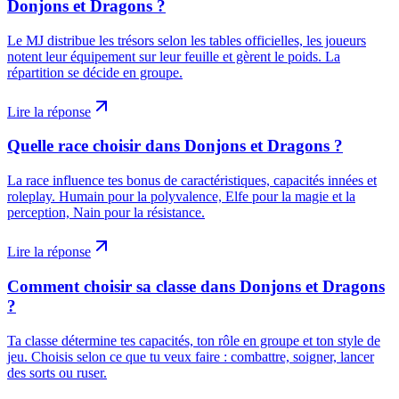
Donjons et Dragons ?
Le MJ distribue les trésors selon les tables officielles, les joueurs
notent leur équipement sur leur feuille et gèrent le poids. La
répartition se décide en groupe.
Lire la réponse
Quelle race choisir dans Donjons et Dragons ?
La race influence tes bonus de caractéristiques, capacités innées et
roleplay. Humain pour la polyvalence, Elfe pour la magie et la
perception, Nain pour la résistance.
Lire la réponse
Comment choisir sa classe dans Donjons et Dragons
?
Ta classe détermine tes capacités, ton rôle en groupe et ton style de
jeu. Choisis selon ce que tu veux faire : combattre, soigner, lancer
des sorts ou ruser.