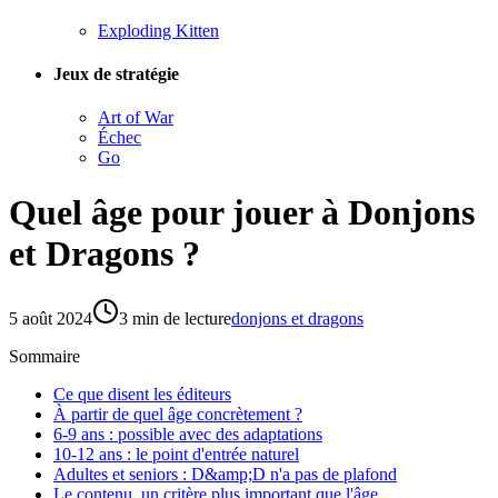
Exploding Kitten
Jeux de stratégie
Art of War
Échec
Go
Quel âge pour jouer à Donjons
et Dragons ?
5 août 2024
3
min de lecture
donjons et dragons
Sommaire
Ce que disent les éditeurs
À partir de quel âge concrètement ?
6-9 ans : possible avec des adaptations
10-12 ans : le point d'entrée naturel
Adultes et seniors : D&amp;D n'a pas de plafond
Le contenu, un critère plus important que l'âge