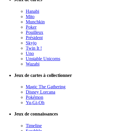
Hanabi
Mito
Munchkin
Poker
Pouilleux
Président
Skyjo
Twin It !
Uno
Unstable Unicorns
Wazabi
Jeux de cartes à collectionner
Magic The Gathering
Disney Lorcana
Pokémon
Yu-Gi-Oh
Jeux de connaissances
Timeline
Scrabble