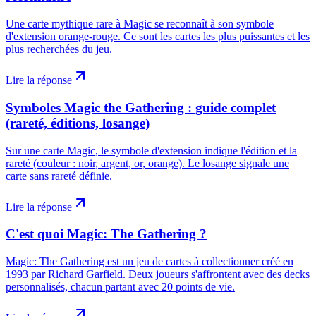
Une carte mythique rare à Magic se reconnaît à son symbole
d'extension orange-rouge. Ce sont les cartes les plus puissantes et les
plus recherchées du jeu.
Lire la réponse
Symboles Magic the Gathering : guide complet
(rareté, éditions, losange)
Sur une carte Magic, le symbole d'extension indique l'édition et la
rareté (couleur : noir, argent, or, orange). Le losange signale une
carte sans rareté définie.
Lire la réponse
C'est quoi Magic: The Gathering ?
Magic: The Gathering est un jeu de cartes à collectionner créé en
1993 par Richard Garfield. Deux joueurs s'affrontent avec des decks
personnalisés, chacun partant avec 20 points de vie.