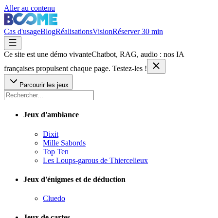
Aller au contenu
Cas d'usage
Blog
Réalisations
Vision
Réserver 30 min
Ce site est une démo vivante
Chatbot, RAG, audio : nos IA
françaises
propulsent chaque page. Testez-les !
Parcourir les jeux
Jeux d'ambiance
Dixit
Mille Sabords
Top Ten
Les Loups-garous de Thiercelieux
Jeux d'énigmes et de déduction
Cluedo
Jeux de cartes