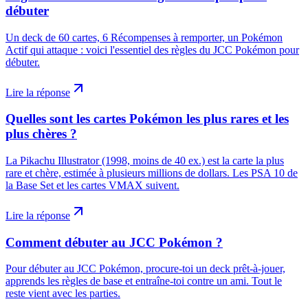
débuter
Un deck de 60 cartes, 6 Récompenses à remporter, un Pokémon
Actif qui attaque : voici l'essentiel des règles du JCC Pokémon pour
débuter.
Lire la réponse
Quelles sont les cartes Pokémon les plus rares et les
plus chères ?
La Pikachu Illustrator (1998, moins de 40 ex.) est la carte la plus
rare et chère, estimée à plusieurs millions de dollars. Les PSA 10 de
la Base Set et les cartes VMAX suivent.
Lire la réponse
Comment débuter au JCC Pokémon ?
Pour débuter au JCC Pokémon, procure-toi un deck prêt-à-jouer,
apprends les règles de base et entraîne-toi contre un ami. Tout le
reste vient avec les parties.