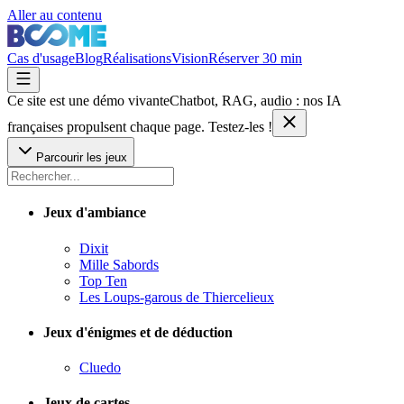
Aller au contenu
Cas d'usage
Blog
Réalisations
Vision
Réserver 30 min
Ce site est une démo vivante
Chatbot, RAG, audio : nos IA
françaises
propulsent chaque page. Testez-les !
Parcourir les jeux
Jeux d'ambiance
Dixit
Mille Sabords
Top Ten
Les Loups-garous de Thiercelieux
Jeux d'énigmes et de déduction
Cluedo
Jeux de cartes