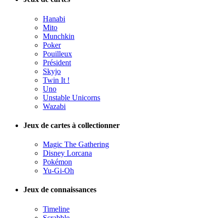
Hanabi
Mito
Munchkin
Poker
Pouilleux
Président
Skyjo
Twin It !
Uno
Unstable Unicorns
Wazabi
Jeux de cartes à collectionner
Magic The Gathering
Disney Lorcana
Pokémon
Yu-Gi-Oh
Jeux de connaissances
Timeline
Scrabble