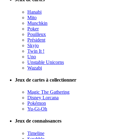
Hanabi
Mito
Munchkin
Poker
Pouilleux
Président
Skyjo
Twin It !
Uno
Unstable Unicorns
Wazabi
Jeux de cartes à collectionner
Magic The Gathering
Disney Lorcana
Pokémon
Yu-Gi-Oh
Jeux de connaissances
Timeline
Scrabble