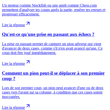
Un moteur comme Stockfish ou une appli comme Chess.com
permettent d'analyser tes coups après la partie, repérer tes erreurs et
progresser efficacement.
Lire la réponse
Qu'est-ce qu'une prise en passant aux échecs ?
La prise en passant permet de capturer un pion adverse qui vient
d'avancer de deux cases, comme s'il n'en avait avancé qu'une. Ce
coup doit être joué immédiatement.
Lire la réponse
Comment un pion peut-il se déplacer à son premier
coup ?
Lors de son premier coup, un pion peut avancer d'une ou de deux
cases vers l'avant sur sa colonne, à condition que ces cases soient
inoccupées.
Lire la réponse