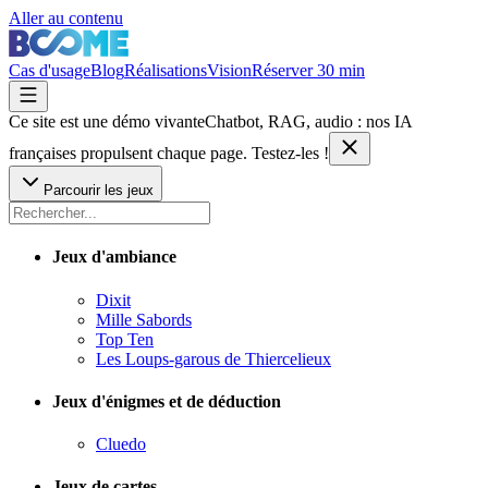
Aller au contenu
Cas d'usage
Blog
Réalisations
Vision
Réserver 30 min
Ce site est une démo vivante
Chatbot, RAG, audio : nos IA
françaises
propulsent chaque page. Testez-les !
Parcourir les jeux
Jeux d'ambiance
Dixit
Mille Sabords
Top Ten
Les Loups-garous de Thiercelieux
Jeux d'énigmes et de déduction
Cluedo
Jeux de cartes