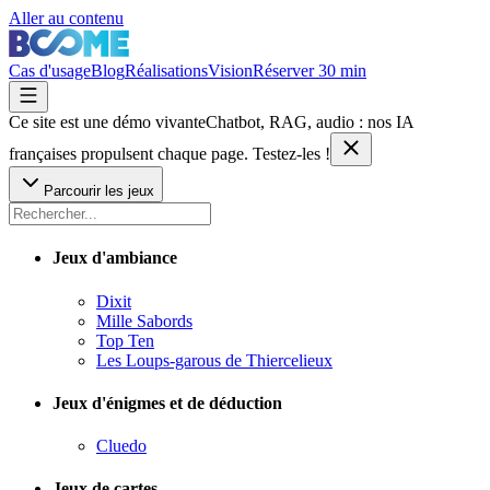
Aller au contenu
Cas d'usage
Blog
Réalisations
Vision
Réserver 30 min
Ce site est une démo vivante
Chatbot, RAG, audio : nos IA
françaises
propulsent chaque page. Testez-les !
Parcourir les jeux
Jeux d'ambiance
Dixit
Mille Sabords
Top Ten
Les Loups-garous de Thiercelieux
Jeux d'énigmes et de déduction
Cluedo
Jeux de cartes