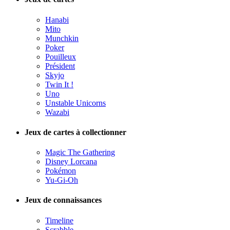
Hanabi
Mito
Munchkin
Poker
Pouilleux
Président
Skyjo
Twin It !
Uno
Unstable Unicorns
Wazabi
Jeux de cartes à collectionner
Magic The Gathering
Disney Lorcana
Pokémon
Yu-Gi-Oh
Jeux de connaissances
Timeline
Scrabble