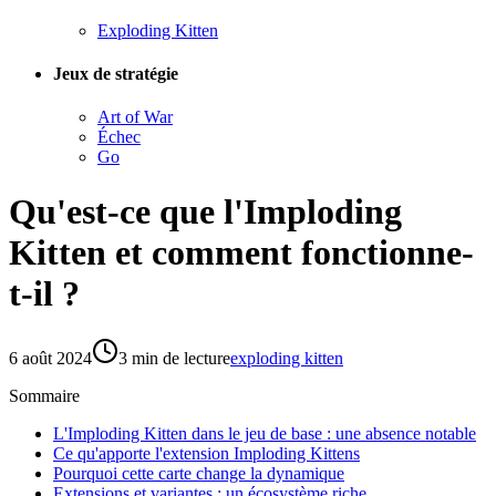
Exploding Kitten
Jeux de stratégie
Art of War
Échec
Go
Qu'est-ce que l'Imploding
Kitten et comment fonctionne-
t-il ?
6 août 2024
3
min de lecture
exploding kitten
Sommaire
L'Imploding Kitten dans le jeu de base : une absence notable
Ce qu'apporte l'extension Imploding Kittens
Pourquoi cette carte change la dynamique
Extensions et variantes : un écosystème riche