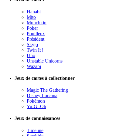
Hanabi
Mito
Munchkin
Poker
Pouilleux
Président
Skyjo
Twin It !
Uno
Unstable Unicorns
Wazabi
Jeux de cartes à collectionner
Magic The Gathering
Disney Lorcana
Pokémon
Yu-Gi-Oh
Jeux de connaissances
Timeline
Scrabble