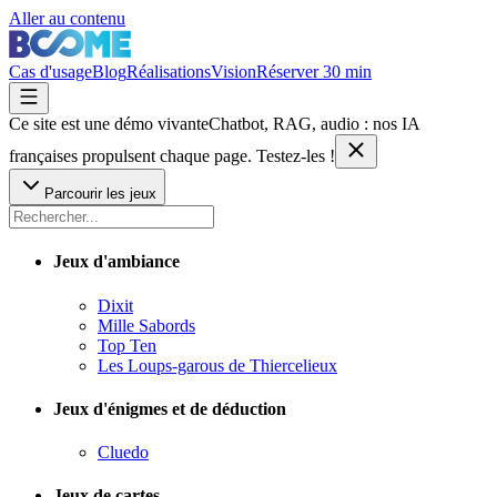
Aller au contenu
Cas d'usage
Blog
Réalisations
Vision
Réserver 30 min
Ce site est une démo vivante
Chatbot, RAG, audio : nos IA
françaises
propulsent chaque page. Testez-les !
Parcourir les jeux
Jeux d'ambiance
Dixit
Mille Sabords
Top Ten
Les Loups-garous de Thiercelieux
Jeux d'énigmes et de déduction
Cluedo
Jeux de cartes