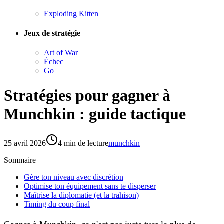
Exploding Kitten
Jeux de stratégie
Art of War
Échec
Go
Stratégies pour gagner à
Munchkin : guide tactique
25 avril 2026
4
min de lecture
munchkin
Sommaire
Gère ton niveau avec discrétion
Optimise ton équipement sans te disperser
Maîtrise la diplomatie (et la trahison)
Timing du coup final