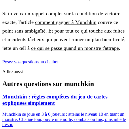
Si tu veux un rappel complet sur la condition de victoire
exacte, l'article
comment gagner à Munchkin
couvre ce
point sans ambiguïté. Et pour tout ce qui touche aux fuites
et incidents fâcheux qui peuvent ruiner un plan bien ficelé,
jette un œil à
ce qui se passe quand un monstre t'attrape
.
Posez vos questions au chatbot
À lire aussi
Autres questions sur
munchkin
Munchkin : règles complètes du jeu de cartes
expliquées simplement
Munchkin se joue en 3 à 6 joueurs : atteins le niveau 10 en tuant un
monstre. Chaque tour, ouvre une porte, combats ou fuis, puis pille le
trésor.