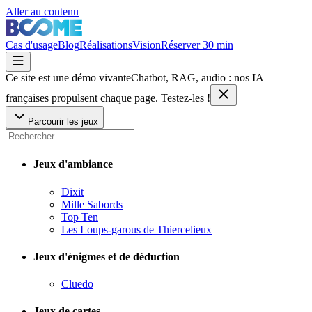
Aller au contenu
Cas d'usage
Blog
Réalisations
Vision
Réserver 30 min
Ce site est une démo vivante
Chatbot, RAG, audio : nos IA
françaises
propulsent chaque page. Testez-les !
Parcourir les jeux
Jeux d'ambiance
Dixit
Mille Sabords
Top Ten
Les Loups-garous de Thiercelieux
Jeux d'énigmes et de déduction
Cluedo
Jeux de cartes