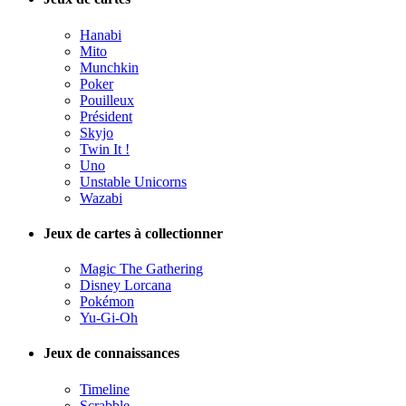
Hanabi
Mito
Munchkin
Poker
Pouilleux
Président
Skyjo
Twin It !
Uno
Unstable Unicorns
Wazabi
Jeux de cartes à collectionner
Magic The Gathering
Disney Lorcana
Pokémon
Yu-Gi-Oh
Jeux de connaissances
Timeline
Scrabble