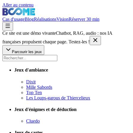
Aller au contenu
Cas d'usage
Blog
Réalisations
Vision
Réserver 30 min
Ce site est une démo vivante
Chatbot, RAG, audio : nos IA
françaises
propulsent chaque page. Testez-les !
Parcourir les jeux
Jeux d'ambiance
Dixit
Mille Sabords
Top Ten
Les Loups-garous de Thiercelieux
Jeux d'énigmes et de déduction
Cluedo
Jeux de cartes