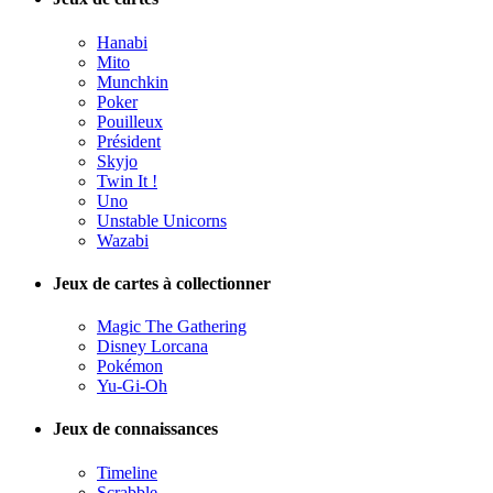
Hanabi
Mito
Munchkin
Poker
Pouilleux
Président
Skyjo
Twin It !
Uno
Unstable Unicorns
Wazabi
Jeux de cartes à collectionner
Magic The Gathering
Disney Lorcana
Pokémon
Yu-Gi-Oh
Jeux de connaissances
Timeline
Scrabble