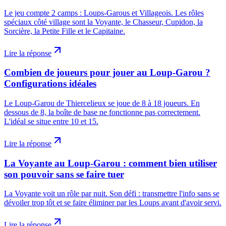
Le jeu compte 2 camps : Loups-Garous et Villageois. Les rôles
spéciaux côté village sont la Voyante, le Chasseur, Cupidon, la
Sorcière, la Petite Fille et le Capitaine.
Lire la réponse
Combien de joueurs pour jouer au Loup-Garou ?
Configurations idéales
Le Loup-Garou de Thiercelieux se joue de 8 à 18 joueurs. En
dessous de 8, la boîte de base ne fonctionne pas correctement.
L'idéal se situe entre 10 et 15.
Lire la réponse
La Voyante au Loup-Garou : comment bien utiliser
son pouvoir sans se faire tuer
La Voyante voit un rôle par nuit. Son défi : transmettre l'info sans se
dévoiler trop tôt et se faire éliminer par les Loups avant d'avoir servi.
Lire la réponse