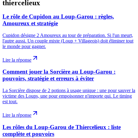
thiercelieux
Le rôle de Cupidon au Loup-Garou : règles,
Amoureux et stratégie
Cupidon désigne 2 Amoureux au tour de préparation. Si l'un meurt,
l'autre aussi. Un couple mixte (Loup + Villageois) doit éliminer tout
le monde pour gagner.
Lire la réponse
Comment jouer la Sorcière au Loup-Garou :
pouvoirs, stratégie et erreurs à éviter
La Sorcière dispose de 2 potions à usage unique : une pour sauver la
victime des Loups, une pour empoisonner n'importe qui. Le timing
est tout.
Lire la réponse
Les rôles du Loup-Garou de Thiercelieux : liste
complète et pouvoirs