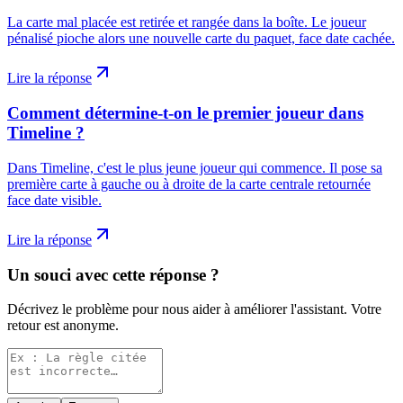
La carte mal placée est retirée et rangée dans la boîte. Le joueur
pénalisé pioche alors une nouvelle carte du paquet, face date cachée.
Lire la réponse
Comment détermine-t-on le premier joueur dans
Timeline ?
Dans Timeline, c'est le plus jeune joueur qui commence. Il pose sa
première carte à gauche ou à droite de la carte centrale retournée
face date visible.
Lire la réponse
Un souci avec cette réponse ?
Décrivez le problème pour nous aider à améliorer l'assistant. Votre
retour est anonyme.