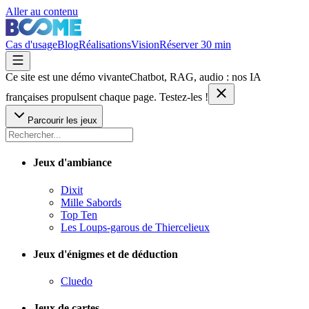
Aller au contenu
Cas d'usage
Blog
Réalisations
Vision
Réserver 30 min
Ce site est une démo vivante
Chatbot, RAG, audio : nos IA
françaises
propulsent chaque page. Testez-les !
Parcourir les jeux
Jeux d'ambiance
Dixit
Mille Sabords
Top Ten
Les Loups-garous de Thiercelieux
Jeux d'énigmes et de déduction
Cluedo
Jeux de cartes