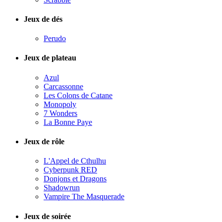
Jeux de dés
Perudo
Jeux de plateau
Azul
Carcassonne
Les Colons de Catane
Monopoly
7 Wonders
La Bonne Paye
Jeux de rôle
L'Appel de Cthulhu
Cyberpunk RED
Donjons et Dragons
Shadowrun
Vampire The Masquerade
Jeux de soirée