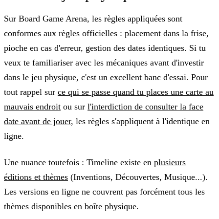
Sur Board Game Arena, les règles appliquées sont
conformes aux règles officielles : placement dans la frise,
pioche en cas d'erreur, gestion des dates identiques. Si tu
veux te familiariser avec les mécaniques avant d'investir
dans le jeu physique, c'est un excellent banc d'essai. Pour
tout rappel sur
ce qui se passe quand tu places une carte au
mauvais endroit
ou sur
l'interdiction de consulter la face
date avant de jouer
, les règles s'appliquent à l'identique en
ligne.
Une nuance toutefois : Timeline existe en
plusieurs
éditions et thèmes
(Inventions, Découvertes, Musique...).
Les versions en ligne ne couvrent pas forcément tous les
thèmes disponibles en boîte physique.