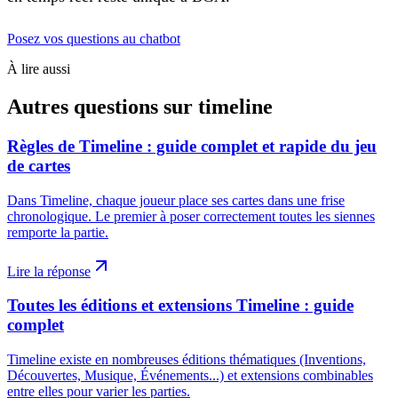
Posez vos questions au chatbot
À lire aussi
Autres questions sur
timeline
Règles de Timeline : guide complet et rapide du jeu
de cartes
Dans Timeline, chaque joueur place ses cartes dans une frise
chronologique. Le premier à poser correctement toutes les siennes
remporte la partie.
Lire la réponse
Toutes les éditions et extensions Timeline : guide
complet
Timeline existe en nombreuses éditions thématiques (Inventions,
Découvertes, Musique, Événements...) et extensions combinables
entre elles pour varier les parties.