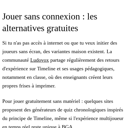
Jouer sans connexion : les
alternatives gratuites
Si tu n'as pas accès à internet ou que tu veux initier des
joueurs sans écran, des variantes maison existent. La
communauté
Ludovox
partage régulièrement des retours
d'expérience sur Timeline et ses usages pédagogiques,
notamment en classe, où des enseignants créent leurs
propres frises à imprimer.
Pour jouer gratuitement sans matériel : quelques sites
proposent des générateurs de quiz chronologiques inspirés
du principe de Timeline, même si l'expérience multijoueur
en temps réel reste unique à BGA.