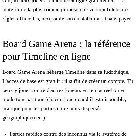
Oui, tu peux jouer à Timeline en ligne gratuitement. La
plateforme la plus connue propose une version fidèle aux
règles officielles, accessible sans installation et sans payer.
Board Game Arena : la référence
pour Timeline en ligne
Board Game Arena
héberge Timeline dans sa ludothèque.
L'accès de base est gratuit : il suffit de créer un compte. Tu
peux y jouer contre d'autres joueurs en temps réel ou en
mode tour par tour (chacun joue quand il est disponible,
pratique pour les parties entre amis dispersés
géographiquement).
Parties rapides contre des inconnus via le système de