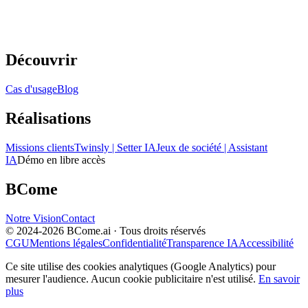
Découvrir
Cas d'usage
Blog
Réalisations
Missions clients
Twinsly | Setter IA
Jeux de société | Assistant
IA
Démo en libre accès
BCome
Notre Vision
Contact
© 2024-
2026
BCome.ai · Tous droits réservés
CGU
Mentions légales
Confidentialité
Transparence IA
Accessibilité
Ce site utilise des cookies analytiques (Google Analytics) pour
mesurer l'audience. Aucun cookie publicitaire n'est utilisé.
En savoir
plus