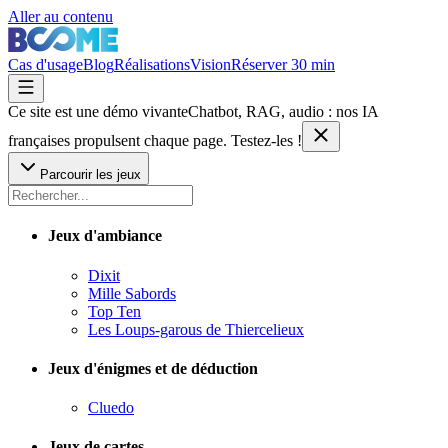
Aller au contenu
Cas d'usage
Blog
Réalisations
Vision
Réserver 30 min
Ce site est une démo vivante
Chatbot, RAG, audio : nos IA
françaises
propulsent chaque page. Testez-les !
Parcourir les jeux
Jeux d'ambiance
Dixit
Mille Sabords
Top Ten
Les Loups-garous de Thiercelieux
Jeux d'énigmes et de déduction
Cluedo
Jeux de cartes