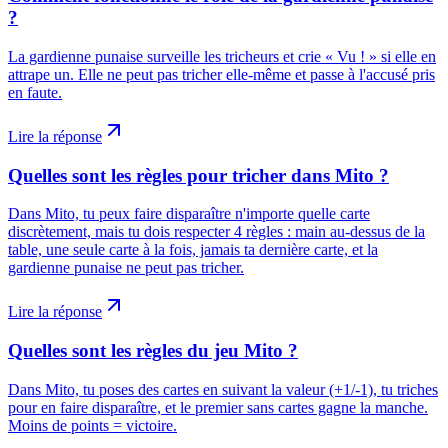
?
La gardienne punaise surveille les tricheurs et crie « Vu ! » si elle en
attrape un. Elle ne peut pas tricher elle-même et passe à l'accusé pris
en faute.
Lire la réponse
Quelles sont les règles pour tricher dans Mito ?
Dans Mito, tu peux faire disparaître n'importe quelle carte
discrètement, mais tu dois respecter 4 règles : main au-dessus de la
table, une seule carte à la fois, jamais ta dernière carte, et la
gardienne punaise ne peut pas tricher.
Lire la réponse
Quelles sont les règles du jeu Mito ?
Dans Mito, tu poses des cartes en suivant la valeur (+1/-1), tu triches
pour en faire disparaître, et le premier sans cartes gagne la manche.
Moins de points = victoire.