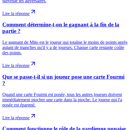
surveille tes adversaires.
Lire la réponse
Comment détermine-t-on le gagnant à la fin de la
partie ?
Le gagnant de Mito est le joueur qui totalise le moins de points après
autant de manches qu'il y a de joueurs. Chaque carte restante coûte
des points.
Lire la réponse
Que se passe-t-il si un joueur pose une carte Fourmi
?
Quand une carte Fourmi est posée, tous les autres joueurs doivent
immédiatement piocher une carte dans la pioche. Le joueur qui l'a
posée est épargné.
Lire la réponse
Comment fonctionne le rôle de la gardienne punaise