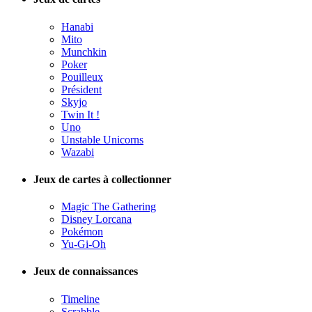
Hanabi
Mito
Munchkin
Poker
Pouilleux
Président
Skyjo
Twin It !
Uno
Unstable Unicorns
Wazabi
Jeux de cartes à collectionner
Magic The Gathering
Disney Lorcana
Pokémon
Yu-Gi-Oh
Jeux de connaissances
Timeline
Scrabble