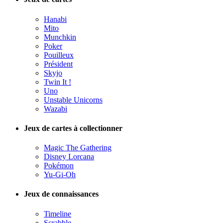
Hanabi
Mito
Munchkin
Poker
Pouilleux
Président
Skyjo
Twin It !
Uno
Unstable Unicorns
Wazabi
Jeux de cartes à collectionner
Magic The Gathering
Disney Lorcana
Pokémon
Yu-Gi-Oh
Jeux de connaissances
Timeline
Scrabble