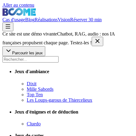
Aller au contenu
Cas d'usage
Blog
Réalisations
Vision
Réserver 30 min
Ce site est une démo vivante
Chatbot, RAG, audio : nos IA
françaises
propulsent chaque page. Testez-les !
Parcourir les jeux
Jeux d'ambiance
Dixit
Mille Sabords
Top Ten
Les Loups-garous de Thiercelieux
Jeux d'énigmes et de déduction
Cluedo
Jeux de cartes