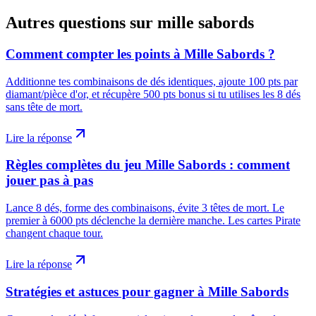
Autres questions sur
mille sabords
Comment compter les points à Mille Sabords ?
Additionne tes combinaisons de dés identiques, ajoute 100 pts par
diamant/pièce d'or, et récupère 500 pts bonus si tu utilises les 8 dés
sans tête de mort.
Lire la réponse
Règles complètes du jeu Mille Sabords : comment
jouer pas à pas
Lance 8 dés, forme des combinaisons, évite 3 têtes de mort. Le
premier à 6000 pts déclenche la dernière manche. Les cartes Pirate
changent chaque tour.
Lire la réponse
Stratégies et astuces pour gagner à Mille Sabords