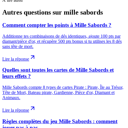
À lire aussi
Autres questions sur
mille sabords
Comment compter les points à Mille Sabords ?
Additionne tes combinaisons de dés identiques, ajoute 100 pts par
diamant/pièce d'or, et récupère 500 pts bonus si tu utilises les 8 dés
sans tête de mort.
Lire la réponse
Quelles sont toutes les cartes de Mille Sabords et
leurs effets ?
Mille Sabords compte 8 types de cartes Pirate : Pirate, Île au Trésor,
Tête de Mort, Bateau pirate, Gardienne, Pièce d'or, Diamant et
Animaux.
Lire la réponse
Règles complètes du jeu Mille Sabords : comment
jouer pas à pas