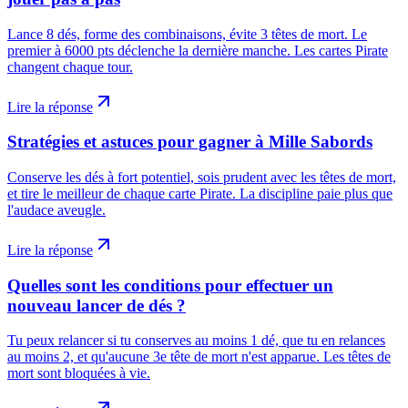
Lance 8 dés, forme des combinaisons, évite 3 têtes de mort. Le
premier à 6000 pts déclenche la dernière manche. Les cartes Pirate
changent chaque tour.
Lire la réponse
Stratégies et astuces pour gagner à Mille Sabords
Conserve les dés à fort potentiel, sois prudent avec les têtes de mort,
et tire le meilleur de chaque carte Pirate. La discipline paie plus que
l'audace aveugle.
Lire la réponse
Quelles sont les conditions pour effectuer un
nouveau lancer de dés ?
Tu peux relancer si tu conserves au moins 1 dé, que tu en relances
au moins 2, et qu'aucune 3e tête de mort n'est apparue. Les têtes de
mort sont bloquées à vie.