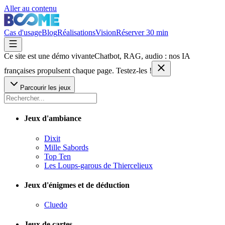
Aller au contenu
Cas d'usage
Blog
Réalisations
Vision
Réserver 30 min
Ce site est une démo vivante
Chatbot, RAG, audio : nos IA
françaises
propulsent chaque page. Testez-les !
Parcourir les jeux
Jeux d'ambiance
Dixit
Mille Sabords
Top Ten
Les Loups-garous de Thiercelieux
Jeux d'énigmes et de déduction
Cluedo
Jeux de cartes