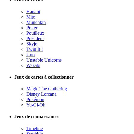
Hanabi
Mito
Munchkin
Poker
Pouilleux
Président
Skyjo
Twin It !
Uno
Unstable Unicorns
Wazabi
Jeux de cartes à collectionner
Magic The Gathering
Disney Lorcana
Pokémon
Yu-Gi-Oh
Jeux de connaissances
Timeline
Scrabble